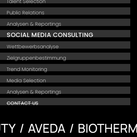
Talent Selection
Public Relations
Analysen & Reportings
SOCIAL MEDIA CONSULTING
Wettbewerbsanalyse
Zielgruppenbestimmung
Trend Monitoring
Media Selection
Analysen & Reportings
CONTACT US
AVEDA
BIOTHERM
BL