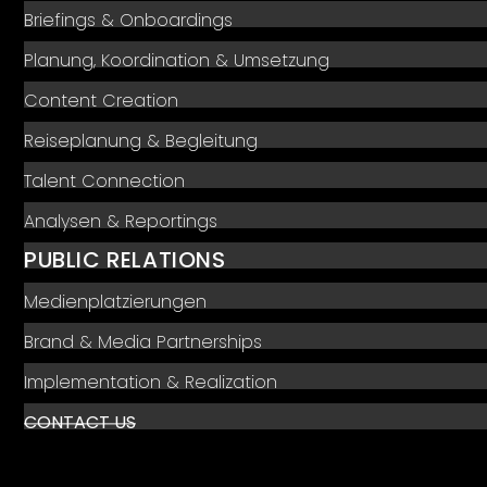
Briefings & Onboardings
Planung, Koordination & Umsetzung
Content Creation
Reiseplanung & Begleitung
Talent Connection
Analysen & Reportings
PUBLIC RELATIONS
Medienplatzierungen
Brand & Media Partnerships
Implementation & Realization
CONTACT US