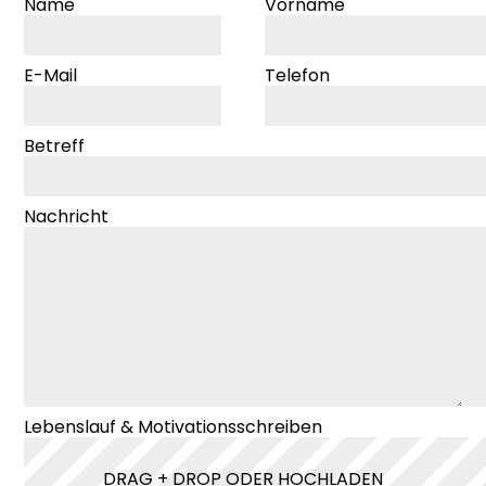
Name
Vorname
E-Mail
Telefon
DE
EN
Betreff
Bitte lasse dieses Feld leer.
Nachricht
Lebenslauf & Motivationsschreiben
DRAG + DROP ODER HOCHLADEN